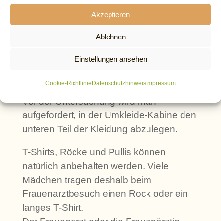
Gerade bei Beschwerden wie z.B.
Akzeptieren
Juckreiz, Brennen, schlecht riechender
Ausfluss oder Problemen bei der
Ablehnen
Periodenblutung ist es notwendig, dass
Einstellungen ansehen
der Frauenarzt eine Untersuchung auf
dem gynäkologischen Stuhl durchführt.
Cookie-Richtlinie
Datenschutzhinweis
Impressum
Vor der Untersuchung wird man
aufgefordert, in der Umkleide-Kabine den
unteren Teil der Kleidung abzulegen.
T-Shirts, Röcke und Pullis können
natürlich anbehalten werden. Viele
Mädchen tragen deshalb beim
Frauenarztbesuch einen Rock oder ein
langes T-Shirt.