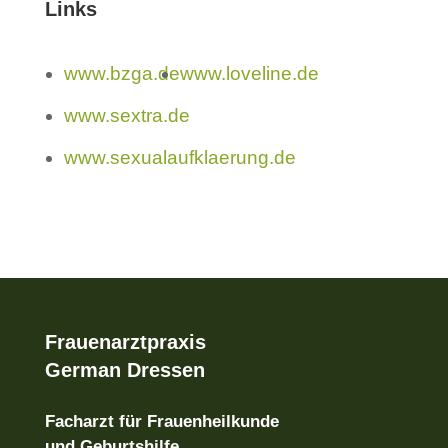
Links
www.bzga.de
www.loveline.de
www.sextra.de
www.sexualaufklaerung.de
Frauenarzt­praxis
German Dressen
Facharzt für Frauenheilkunde
und Geburtshilfe